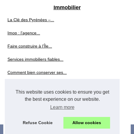
Immobilier
La Clé des Pyrénées –...
Imop : l’agence...
Faire construire à l’Île...
Services immobiliers fiables...
Comment bien conserver ses...
Tout comprendre sur le viager...
This website uses cookies to ensure you get
Pourquoi choisir Leaneo pour...
the best experience on our website.
Learn more
Les Opportunités Réelles...
Refuse Cookie
Allow cookies
© 2026
Immo-maier.com
;
Cookies Policy