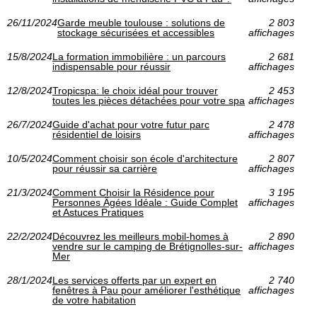
26/11/2024
Garde meuble toulouse : solutions de
2 803
stockage sécurisées et accessibles
affichages
15/8/2024
La formation immobilière : un parcours
2 681
indispensable pour réussir
affichages
12/8/2024
Tropicspa: le choix idéal pour trouver
2 453
toutes les pièces détachées pour votre spa
affichages
26/7/2024
Guide d'achat pour votre futur parc
2 478
résidentiel de loisirs
affichages
10/5/2024
Comment choisir son école d'architecture
2 807
pour réussir sa carrière
affichages
21/3/2024
Comment Choisir la Résidence pour
3 195
Personnes Âgées Idéale : Guide Complet
affichages
et Astuces Pratiques
22/2/2024
Découvrez les meilleurs mobil-homes à
2 890
vendre sur le camping de Brétignolles-sur-
affichages
Mer
28/1/2024
Les services offerts par un expert en
2 740
fenêtres à Pau pour améliorer l'esthétique
affichages
de votre habitation