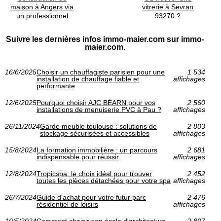
maison à Angers via
vitrerie à Sevran
un professionnel
93270 ?
Suivre les dernières infos immo-maier.com sur immo-
maier.com.
16/6/2025
Choisir un chauffagiste parisien pour une
1 534
installation de chauffage fiable et
affichages
performante
12/6/2025
Pourquoi choisir AJC BÉARN pour vos
2 560
installations de menuiserie PVC à Pau ?
affichages
26/11/2024
Garde meuble toulouse : solutions de
2 803
stockage sécurisées et accessibles
affichages
15/8/2024
La formation immobilière : un parcours
2 681
indispensable pour réussir
affichages
12/8/2024
Tropicspa: le choix idéal pour trouver
2 452
toutes les pièces détachées pour votre spa
affichages
26/7/2024
Guide d'achat pour votre futur parc
2 476
résidentiel de loisirs
affichages