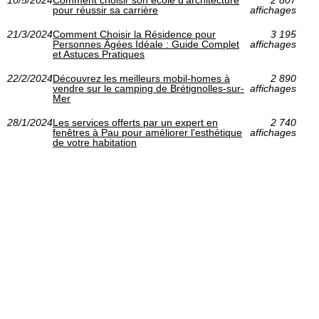
10/5/2024
Comment choisir son école d'architecture
2 807
pour réussir sa carrière
affichages
21/3/2024
Comment Choisir la Résidence pour
3 195
Personnes Âgées Idéale : Guide Complet
affichages
et Astuces Pratiques
22/2/2024
Découvrez les meilleurs mobil-homes à
2 890
vendre sur le camping de Brétignolles-sur-
affichages
Mer
28/1/2024
Les services offerts par un expert en
2 740
fenêtres à Pau pour améliorer l'esthétique
affichages
de votre habitation